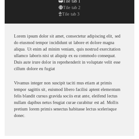
Tile tab 1
Tile tab 2
Tile tab 3
Lorem ipsum dolor sit amet, consectetur adipiscing elit, sed
do eiusmod tempor incididunt ut labore et dolore magna
aliqua. Ut enim ad minim veniam, quis nostrud exercitation
ullamco laboris nisi ut aliquip ex ea commodo consequat.
Duis aute irure dolor in reprehenderit in voluptate velit esse
cillum dolore eu fugiat
Vivamus integer non suscipit taciti mus etiam at primis
tempor sagittis sit, euismod libero facilisi aptent elementum
felis blandit cursus gravida sociis erat ante, eleifend lectus
nullam dapibus netus feugiat curae curabitur est ad. Mollis
pretium lorem primis senectus habitasse lectus scelerisque
donec.