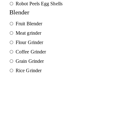
Robot Peels Egg Shells
Blender
Fruit Blender
Meat grinder
Flour Grinder
Coffee Grinder
Grain Grinder
Rice Grinder
Stay In Touch
Information
Need
Support
Install
Help
App
Join our mailing
About
My